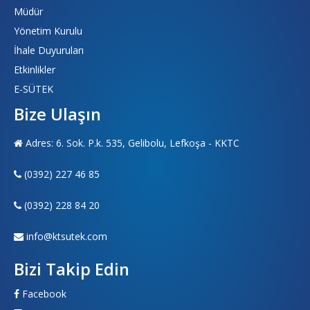
Müdür
Yönetim Kurulu
İhale Duyuruları
Etkinlikler
E-SÜTEK
Bize Ulaşın
Adres: 6. Sok. P.k. 535, Gelibolu, Lefkoşa - KKTC
(0392) 227 46 85
(0392) 228 84 20
info@ktsutek.com
Bizi Takip Edin
Facebook