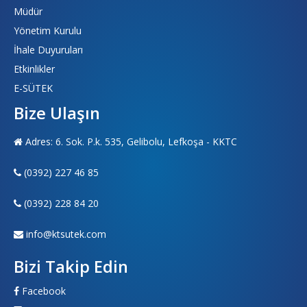
Müdür
Yönetim Kurulu
İhale Duyuruları
Etkinlikler
E-SÜTEK
Bize Ulaşın
Adres: 6. Sok. P.k. 535, Gelibolu, Lefkoşa - KKTC
(0392) 227 46 85
(0392) 228 84 20
info@ktsutek.com
Bizi Takip Edin
Facebook